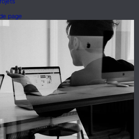
ojets
 de page